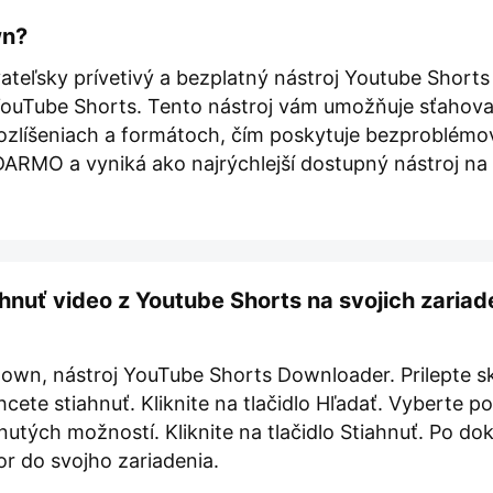
wn?
ateľsky prívetivý a bezplatný nástroj Youtube Shor
YouTube Shorts. Tento nástroj vám umožňuje sťahova
zlíšeniach a formátoch, čím poskytuje bezproblémov
DARMO a vyniká ako najrýchlejší dostupný nástroj na 
hnuť video z Youtube Shorts na svojich zariad
down, nástroj YouTube Shorts Downloader. Prilepte 
hcete stiahnuť. Kliknite na tlačidlo Hľadať. Vyberte 
utých možností. Kliknite na tlačidlo Stiahnuť. Po d
or do svojho zariadenia.