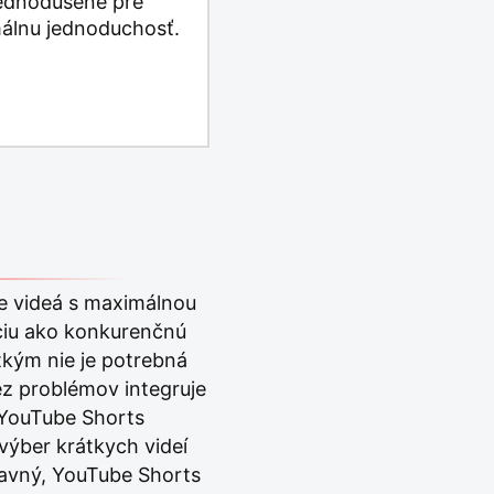
ednodušené pre
álnu jednoduchosť.
ke videá s maximálnou
kciu ako konkurenčnú
tkým nie je potrebná
ez problémov integruje
 YouTube Shorts
výber krátkych videí
navný, YouTube Shorts