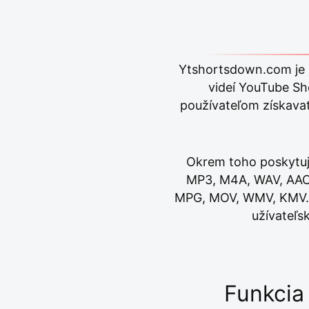
Ytshortsdown.com je b
videí YouTube S
používateľom získava
Okrem toho poskytuj
MP3, M4A, WAV, AAC,
MPG, MOV, WMV, KMV. ,
užívateľs
Funkcia