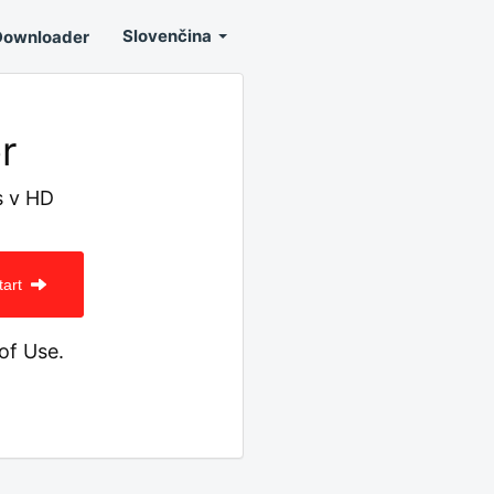
Slovenčina
Downloader
r
s v HD
tart
of Use.