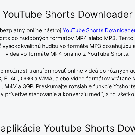
YouTube Shorts Downloader
ezplatný online nástroj
YouTube Shorts Downloade
horts do hudobných formátov MP4 alebo MP3. Tento 
ť vysokokvalitnú hudbu vo formáte MP3 dosahujúcu a
videá vo formáte MP4 priamo z YouTube Shorts.
e možnosť transformovať online videá do rôznych au
 FLAC, OGG a WMA, alebo video formátov vrátane 
 M4V a 3GP. Preskúmajte rozsiahle funkcie Ytshor
ky prívetivé sťahovanie a konverziu médií, a to všetk
 aplikácie Youtube Shorts Do