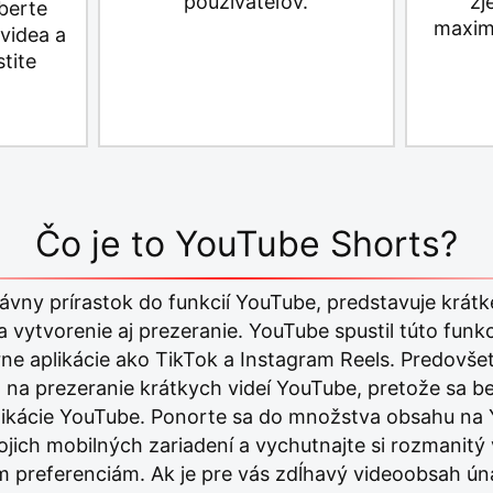
používateľov.
zj
berte
maxim
 videa a
tite
Čo je to YouTube Shorts?
vny prírastok do funkcií YouTube, predstavuje krát
 vytvorenie aj prezeranie. YouTube spustil túto fun
e aplikácie ako TikTok a Instagram Reels. Predovše
ia na prezeranie krátkych videí YouTube, pretože sa b
aplikácie YouTube. Ponorte sa do množstva obsahu na
jich mobilných zariadení a vychutnajte si rozmanitý 
 preferenciám. Ak je pre vás zdĺhavý videoobsah ú