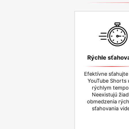
Rýchle sťahov
Efektívne sťahujte
YouTube Shorts u
rýchlym tempo
Neexistujú žia
obmedzenia rýchl
sťahovania vid