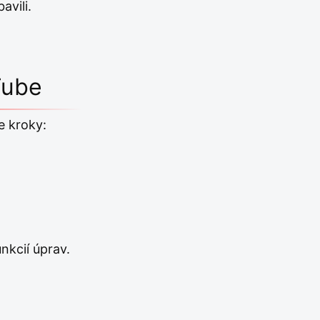
avili.
Tube
e kroky:
nkcií úprav.