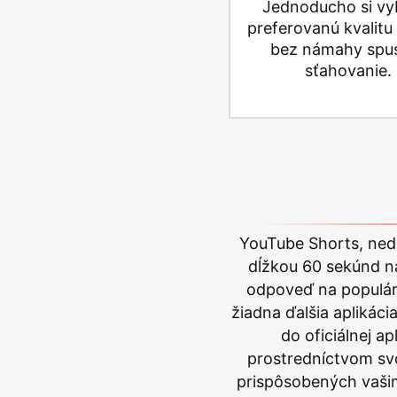
Jednoducho si vy
preferovanú kvalitu
bez námahy spus
sťahovanie.
YouTube Shorts, nedá
dĺžkou 60 sekúnd na
odpoveď na populárn
žiadna ďalšia aplikác
do oficiálnej 
prostredníctvom svo
prispôsobených vašim