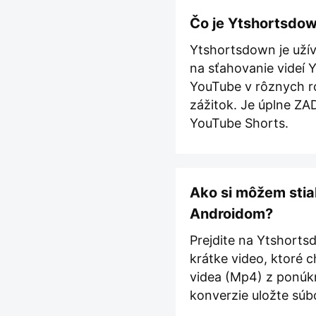
Čo je Ytshortsdo
Ytshortsdown je užív
na sťahovanie videí 
YouTube v rôznych ro
zážitok. Je úplne ZA
YouTube Shorts.
Ako si môžem stia
Androidom?
Prejdite na Ytshorts
krátke video, ktoré c
videa (Mp4) z ponúkn
konverzie uložte súb