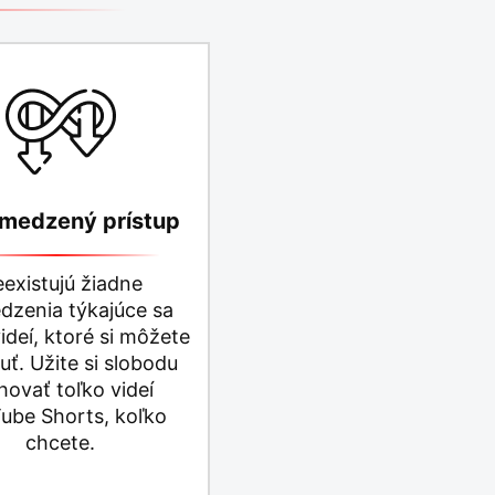
medzený prístup
existujú žiadne
zenia týkajúce sa
ideí, ktoré si môžete
uť. Užite si slobodu
hovať toľko videí
ube Shorts, koľko
chcete.