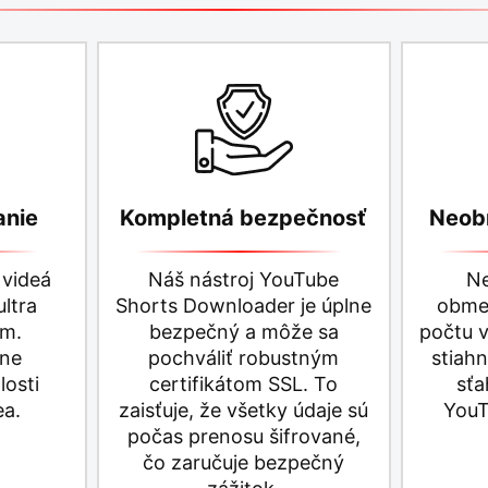
anie
Kompletná bezpečnosť
Neob
 videá
Náš nástroj YouTube
Ne
ltra
Shorts Downloader je úplne
obmed
m.
bezpečný a môže sa
počtu v
dne
pochváliť robustným
stiahn
osti
certifikátom SSL. To
sťa
ea.
zaisťuje, že všetky údaje sú
YouT
počas prenosu šifrované,
čo zaručuje bezpečný