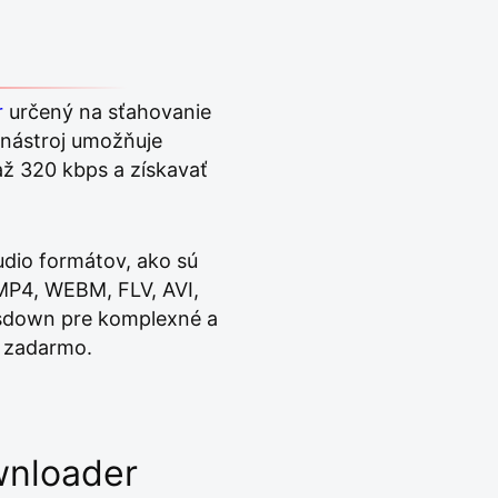
r
určený na sťahovanie
nástroj umožňuje
ž 320 kbps a získavať
dio formátov, ako sú
MP4, WEBM, FLV, AVI,
tsdown pre komplexné a
o zadarmo.
wnloader