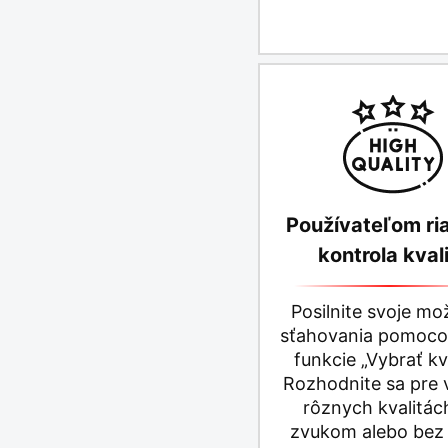
Používateľom ri
kontrola kval
Posilnite svoje mo
sťahovania pomoco
funkcie „Vybrať kva
Rozhodnite sa pre 
rôznych kvalitác
zvukom alebo bez