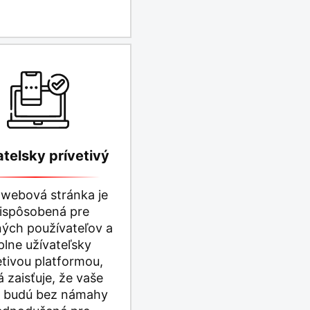
atelsky prívetivý
webová stránka je
ispôsobená pre
ných používateľov a
 plne užívateľsky
etivou platformou,
á zaisťuje, že vaše
y budú bez námahy