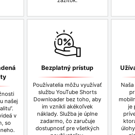
zážitok.
adená
Bezplatný prístup
Užív
ity
Používatelia môžu využívať
Naša 
službu YouTube Shorts
pr
žnosti
Downloader bez toho, aby
mobil
u našej
im vznikli akékoľvek
je
litu“.
náklady. Služba je úplne
prív
videá v
zadarmo, čo zaručuje
ktor
h, so
dostupnosť pre všetkých
úloh
 neho.