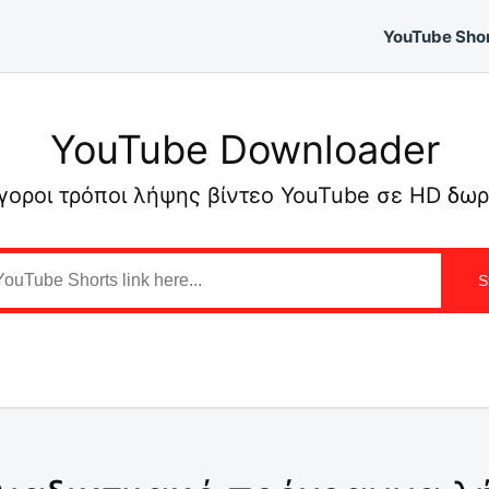
YouTube Sho
YouTube Downloader
γοροι τρόποι λήψης βίντεο YouTube σε HD δω
S