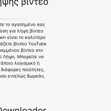
ήψης βίντεο
ετε το αγαπημένο σας
λύση για λήψη βίντεο
wn είναι το καλύτερο
βάζετε βίντεο YouTube
ραμμένου βίντεο στο
ί Λήψη. Μπορείτε να
κάποιο λογισμικό ή
διάφορες ποιότητες,
ίναι εντελώς δωρεάν,
Downloader