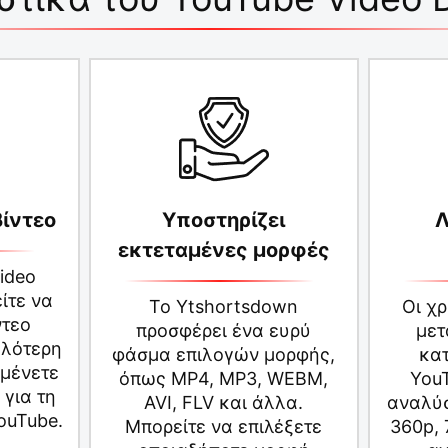
βίντεο
Υποστηρίζει
Λ
εκτεταμένες μορφές
ideo
ίτε να
Το Ytshortsdown
Οι χ
ντεο
προσφέρει ένα ευρύ
μετ
ηλότερη
φάσμα επιλογών μορφής,
κα
ιμένετε
όπως MP4, MP3, WEBM,
You
 για τη
AVI, FLV και άλλα.
αναλύσ
ouTube.
Μπορείτε να επιλέξετε
360p, 