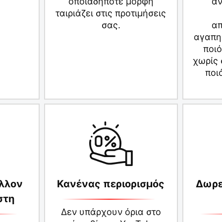
οποιαδήποτε μορφή
αν
ταιριάζει στις προτιμήσεις
σας.
απ
αγαπη
ποι
χωρίς
ποι
λλον
Κανένας περιορισμός
Δωρε
στη
Δεν υπάρχουν όρια στο