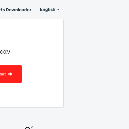
English
rts Downloader
ρεάν
tart