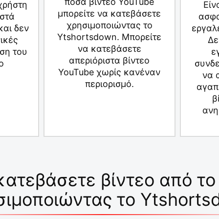
πόσα βίντεο YouTube
 χρήστη
Είν
μπορείτε να κατεβάσετε
ιστά
ασφα
χρησιμοποιώντας το
και δεν
εργαλ
Ytshortsdown. Μπορείτε
ικές
Δε
να κατεβάσετε
ήση του
ε
απεριόριστα βίντεο
o
συνδε
YouTube χωρίς κανέναν
να 
περιορισμό.
αγαπ
β
ανη
κατεβάσετε βίντεο από το
σιμοποιώντας το Ytshorts